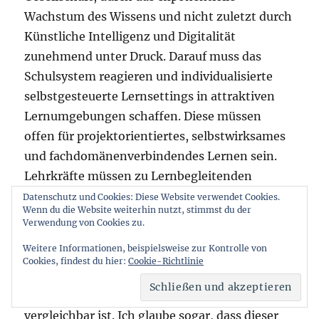
Wachstum des Wissens und nicht zuletzt durch
Künstliche Intelligenz und Digitalität
zunehmend unter Druck. Darauf muss das
Schulsystem reagieren und individualisierte
selbstgesteuerte Lernsettings in attraktiven
Lernumgebungen schaffen. Diese müssen
offen für projektorientiertes, selbstwirksames
und fachdomänenverbindendes Lernen sein.
Lehrkräfte müssen zu Lernbegleitenden
werden, die das individuelle Potential der
Datenschutz und Cookies: Diese Website verwendet Cookies.
Wenn du die Website weiterhin nutzt, stimmst du der
Lernenden entfalten und deren
Verwendung von Cookies zu.
Kompetenzzuwachs im Sinne eines Growth
Weitere Informationen, beispielsweise zur Kontrolle von
Mindsets begleiten. Das sind grundstürzende
Cookies, findest du hier:
Cookie-Richtlinie
Veränderungen, nach denen Schule nicht mehr
mit den aktuellen Bildungsanstalten
vergleichbar ist. Ich glaube sogar, dass dieser