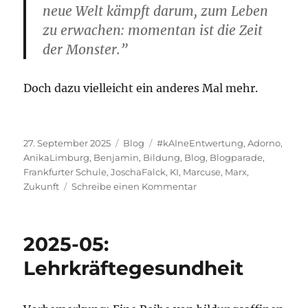
neue Welt kämpft darum, zum Leben
zu erwachen: momentan ist die Zeit
der Monster.”
Doch dazu vielleicht ein anderes Mal mehr.
Veröffentlicht
Kategorien
Schlagwörter
27. September 2025
Blog
#kAIneEntwertung
,
Adorno
,
am
AnikaLimburg
,
Benjamin
,
Bildung
,
Blog
,
Blogparade
,
Frankfurter Schule
,
JoschaFalck
,
KI
,
Marcuse
,
Marx
,
zu
Zukunft
Schreibe einen Kommentar
Blog
2025-
21:
2025-05:
Blogparade
#kAIneEntwertung:
Lehrkräftegesundheit
KI,
Marx
und