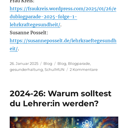
Frau Kreis:
https://fraukreis.wordpress.com/2025/01/26/e
dublogparade-2025-folge-1-
lehrkraftegesundheit/
.
Susanne Posselt:
https://susanneposselt.de/lehrkraeftegesundh
eit/
.
Veröffentlicht
Kategorien
Schlagwörter
26. Januar 2025
Blog
Blog
,
Blogparade
,
am
zu
gesunderhaltung
,
SchulMUN
2 Kommentare
2025-
05:
Lehrkräftegesu
2024-26: Warum solltest
du Lehrer:in werden?