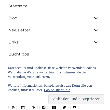
ist
Startseite
der
Gamechanger
Unterme
Blog
in
öffnen
der
Unterme
Bildung
Newsletter
öffnen
Unterme
Links
öffnen
Buchtipps
Grundmann rechnet
Datenschutz und Cookies: Diese Website verwendet Cookies.
Wenn du die Website weiterhin nutzt, stimmst du der
Unterme
Verwendung von Cookies zu.
Über mich
öffnen
Weitere Informationen, beispielsweise zur Kontrolle von
Kontakt/Impr./Datensch.
Cookies, findest du hier:
Cookie-Richtlinie
BlueSky
Instagram
Threads
Facebook
LinkedIn
Twitter
E-