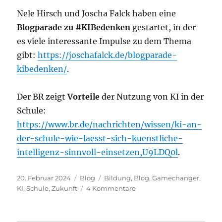
Nele Hirsch und Joscha Falck haben eine
Blogparade zu #KIBedenken
gestartet, in der
es viele interessante Impulse zu dem Thema
gibt:
https://joschafalck.de/blogparade-
kibedenken/
.
Der BR zeigt
Vorteile
der Nutzung von KI in der
Schule:
https://www.br.de/nachrichten/wissen/ki-an-
der-schule-wie-laesst-sich-kuenstliche-
intelligenz-sinnvoll-einsetzen,U9LDQ0l
.
Veröffentlicht
Kategorien
Schlagwörter
20. Februar 2024
Blog
Bildung
,
Blog
,
Gamechanger
,
am
zu
KI
,
Schule
,
Zukunft
4 Kommentare
2024-
06:
KI