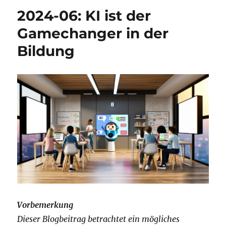
#KIBedenken
2024-06: KI ist der
–
als
Gamechanger in der
Teil
Bildung
einer
„Blogparade“
Vorbemerkung
Dieser Blogbeitrag betrachtet ein mögliches