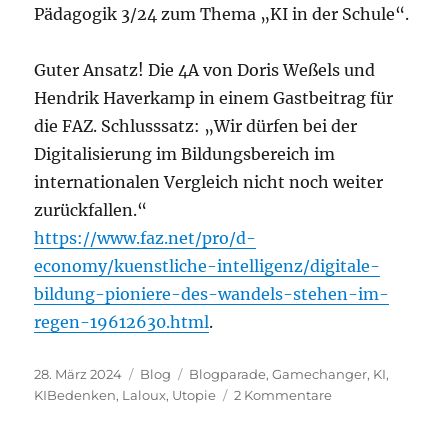
Pädagogik 3/24 zum Thema „KI in der Schule“.
Guter Ansatz! Die 4A von Doris Weßels und
Hendrik Haverkamp in einem Gastbeitrag für
die FAZ. Schlusssatz: „Wir dürfen bei der
Digitalisierung im Bildungsbereich im
internationalen Vergleich nicht noch weiter
zurückfallen.“
https://www.faz.net/pro/d-
economy/kuenstliche-intelligenz/digitale-
bildung-pioniere-des-wandels-stehen-im-
regen-19612630.html
.
Veröffentlicht
Kategorien
Schlagwörter
28. März 2024
Blog
Blogparade
,
Gamechanger
,
KI
,
am
zu
KIBedenken
,
Laloux
,
Utopie
2 Kommentare
2024-
11: