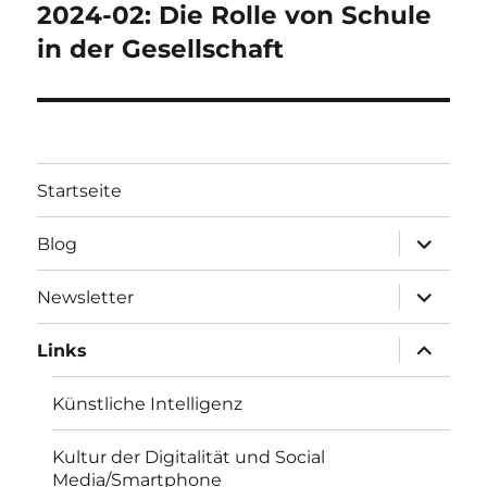
2024-02: Die Rolle von Schule
Nächster
Beitrag:
in der Gesellschaft
Startseite
Unterme
Blog
öffnen
Unterme
Newsletter
öffnen
Unterme
Links
öffnen
Künstliche Intelligenz
Kultur der Digitalität und Social
Media/Smartphone