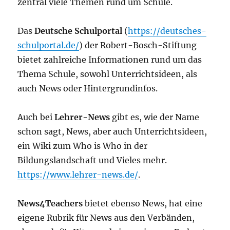
zentral viele Themen rund um Schule.
Das
Deutsche Schulportal
(
https://deutsches-
schulportal.de/
) der Robert-Bosch-Stiftung
bietet zahlreiche Informationen rund um das
Thema Schule, sowohl Unterrichtsideen, als
auch News oder Hintergrundinfos.
Auch bei
Lehrer-News
gibt es, wie der Name
schon sagt, News, aber auch Unterrichtsideen,
ein Wiki zum Who is Who in der
Bildungslandschaft und Vieles mehr.
https://www.lehrer-news.de/
.
News4Teachers
bietet ebenso News, hat eine
eigene Rubrik für News aus den Verbänden,