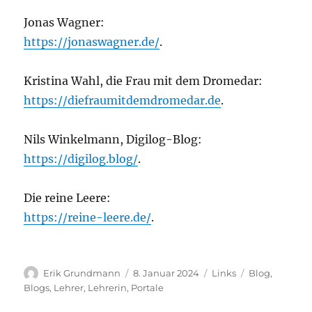
Jonas Wagner:
https://jonaswagner.de/
.
Kristina Wahl, die Frau mit dem Dromedar:
https://diefraumitdemdromedar.de
.
Nils Winkelmann, Digilog-Blog:
https://digilog.blog/
.
Die reine Leere:
https://reine-leere.de/
.
Autor
Veröffentlicht
Kategorien
Schlagwörter
Erik Grundmann
8. Januar 2024
Links
Blog
,
am
Blogs
,
Lehrer
,
Lehrerin
,
Portale