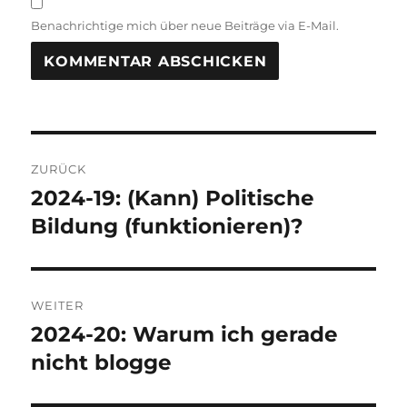
Benachrichtige mich über neue Beiträge via E-Mail.
A
L
T
Beitragsnavigation
E
R
ZURÜCK
N
2024-19: (Kann) Politische
Vorheriger
A
Beitrag:
Bildung (funktionieren)?
T
I
V
E
:
WEITER
2024-20: Warum ich gerade
Nächster
Beitrag:
nicht blogge