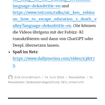
language=de&subtitle=en
und
https://www.ted.com/talks/sir_ken_robins
on_how_to_escape_education_s_death_v
alley?language=de&subtitle=en
. (Sie können
die Videos übrigens mit der Fobizz-KI
transkribieren und dann von ChatGPT oder
DeepL übersetzen lassen.
Spaß im Netz
https://www.dailymotion.com/video/x38rt7
5
.
Autor
Veröffentlicht
Kategorien
Schlagwör
Erik Grundmann
14. Juni 2024
Newsletter
KI
,
am
Newsletter
,
SelbstständigeSchule
,
SES
,
Unterricht