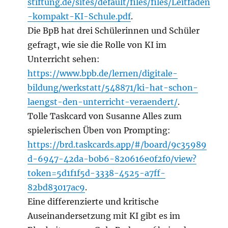
stiftung.de/sites/default/files/files/Leitfaden
-kompakt-KI-Schule.pdf
.
Die BpB hat drei Schülerinnen und Schüler
gefragt, wie sie die Rolle von KI im
Unterricht sehen:
https://www.bpb.de/lernen/digitale-
bildung/werkstatt/548871/ki-hat-schon-
laengst-den-unterricht-veraendert/
.
Tolle Taskcard von Susanne Alles zum
spielerischen Üben von Prompting:
https://brd.taskcards.app/#/board/9c35989
d-6947-42da-b0b6-820616e0f2f0/view?
token=5d1f1f5d-3338-4525-a7ff-
82bd83017ac9
.
Eine differenzierte und kritische
Auseinandersetzung mit KI gibt es im