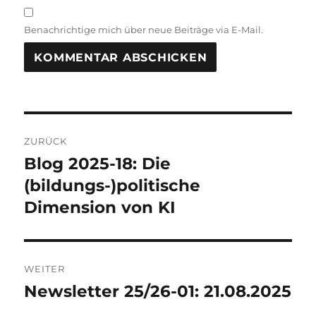
Benachrichtige mich über neue Beiträge via E-Mail.
A
L
T
Beitragsnavigation
E
R
ZURÜCK
N
Blog 2025-18: Die
Vorheriger
A
Beitrag:
(bildungs-)politische
T
I
Dimension von KI
V
E
:
WEITER
Newsletter 25/26-01: 21.08.2025
Nächster
Beitrag: