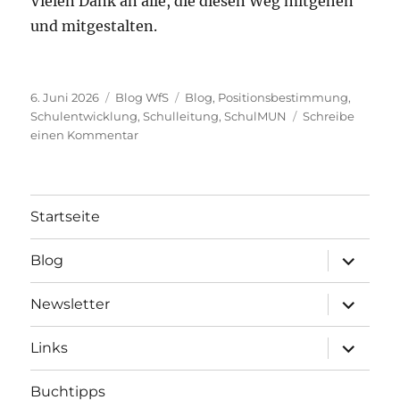
Vielen Dank an alle, die diesen Weg mitgehen
und mitgestalten.
Veröffentlicht
Kategorien
Schlagwörter
6. Juni 2026
Blog WfS
Blog
,
Positionsbestimmung
,
am
Schulentwicklung
,
Schulleitung
,
SchulMUN
Schreibe
zu
einen Kommentar
WfS
14:
Positionsbestimmung
–
Startseite
das
dritte
Unterme
Blog
Jahr
öffnen
Unterme
Newsletter
öffnen
Unterme
Links
öffnen
Buchtipps