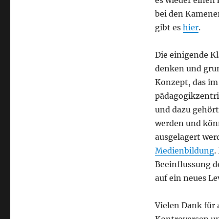
es wieder einen
bei den Kamener
gibt es
hier
.
Die einigende K
denken und grun
Konzept, das im
pädagogikzentri
und dazu gehört
werden und könn
ausgelagert wer
Medienbildung
.
Beeinflussung d
auf ein neues Le
Vielen Dank für 