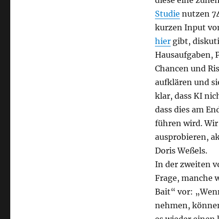
diese eine zuneh
Studie
nutzen 74
kurzen Input von
hier
gibt, diskut
Hausaufgaben, P
Chancen und Ris
aufklären und si
klar, dass KI n
dass dies am En
führen wird. Wir
ausprobieren, a
Doris Weßels.
In der zweiten 
Frage, manche we
Bait“ vor: „Wen
nehmen, können 