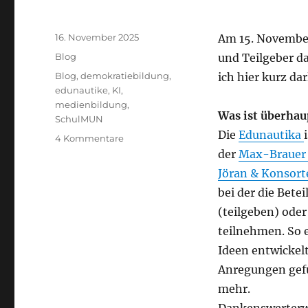
Veröffentlicht
16. November 2025
Am 15. November
am
Kategorien
Blog
und Teilgeber da
Schlagwörter
Blog
,
demokratiebildung
,
ich hier kurz da
edunautike
,
KI
,
medienbildung
,
Was ist überhau
SchulMUN
Die
Edunautika
zu
4 Kommentare
Blog
der
Max-Brauer 
2025-
Jöran & Konsort
24:
bei der die Bet
Edunautika-
Süd
(teilgeben) ode
teilnehmen. So 
Ideen entwickelt
Anregungen gefu
mehr.