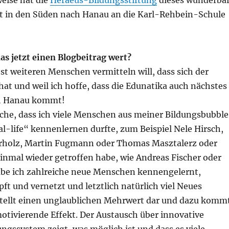
eise hat die
Heraeus-Bildungsstiftung
dieses wunderba
 in den Süden nach Hanau an die Karl-Rehbein-Schule
as jetzt einen Blogbeitrag wert?
st weiteren Menschen vermitteln will, dass sich der
at und weil ich hoffe, dass die Edunatika auch nächstes
ch Hanau kommt!
che, dass ich viele Menschen aus meiner Bildungsbubble
l-life“ kennenlernen durfte, zum Beispiel Nele Hirsch,
holz, Martin Fugmann oder Thomas Masztalerz oder
inmal wieder getroffen habe, wie Andreas Fischer oder
habe ich zahlreiche neue Menschen kennengelernt,
t und vernetzt und letztlich natürlich viel Neues
s stellt einen unglaublichen Mehrwert dar und dazu komm
otivierende Effekt. Der Austausch über innovative