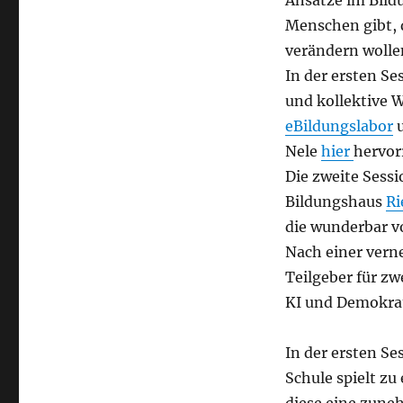
Ansätze im Bildu
Menschen gibt, 
verändern wollen
In der ersten S
und kollektive 
eBildungslabor
u
Nele
hier
hervor
Die zweite Sess
Bildungshaus
Ri
die wunderbar vo
Nach einer vern
Teilgeber für z
KI und Demokra
In der ersten Se
Schule spielt zu