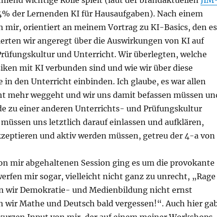
mend wichtige Rolle spielt (laut der brandaktuellen
JIM
% der Lernenden KI für Hausaufgaben). Nach einem
 mir, orientiert an meinem Vortrag zu KI-Basics, den es
ierten wir angeregt über die Auswirkungen von KI auf
rüfungskultur und Unterricht. Wir überlegten, welche
iken mit KI verbunden sind und wie wir über diese
e in den Unterricht einbinden. Ich glaube, es war allen
icht mehr weggeht und wir uns damit befassen müssen un
de zu einer anderen Unterrichts- und Prüfungskultur
 müssen uns letztlich darauf einlassen und aufklären,
kzeptieren und aktiv werden müssen, getreu der 4-a von
von mir abgehaltenen Session ging es um die provokante
rfen mir sogar, vielleicht nicht ganz zu unrecht, „Rage
n wir Demokratie- und Medienbildung nicht ernst
wir Mathe und Deutsch bald vergessen!“. Auch hier ga