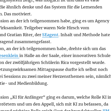
ngssystem zeigt, was möglich ist und dass es viele
die ähnlich denke und das System für die Lernenden
. Das motiviert.
ession an der ich teilgenommen habe, ging es um Agency
Wirksamkeit. Teilgeber waren Nele Hirsch vom
nd Gratian Riter, der
SEagent
. Inhalt und Methode hate
ragend zusammengefasst.
ion, an der ich teilgenommen habe, drehte sich um das
esenklein
in Halle an der Saale, einer innovativen Schule
n der zwölfjährigen Schülerin Rica vorgestellt wurde.
etzungswirksamen Mittagspause durfte ich selbst noch
wei Sessions zu zwei meiner Herzensthemen sein, nämlic
tie- und Medienbildung.
ssion „KI für Anfänger“ ging es darum, welche Rolle KI i
 erörtern und um den Appell, sich mit KI zu befassen, da