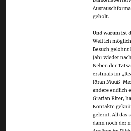
Dankenswerterw
Austauschformat
geholt.
Und warum ist d
Weil ich möglich
Besuch gelohnt h
Jahr wieder na
Neben der Tatsa
erstmals im „Rea
Jöran Muuß-Mer
andere endlich e
Gratian Riter, 
Kontakte geknüpf
gelernt. All da
dann noch der m