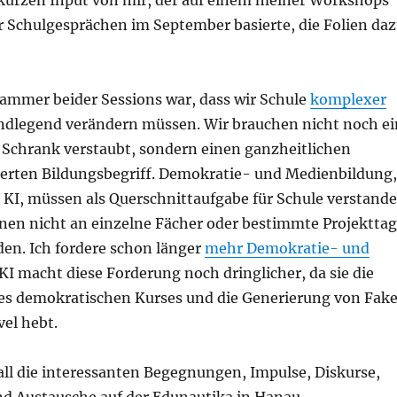
 kurzen Input von mir, der auf einem meiner Workshops
 Schulgesprächen im September basierte, die Folien da
lammer beider Sessions war, dass wir Schule
komplexer
dlegend verändern müssen. Wir brauchen nicht noch ei
 Schrank verstaubt, sondern einen ganzheitlichen
erten Bildungsbegriff. Demokratie- und Medienbildung,
 KI, müssen als Querschnittaufgabe für Schule verstand
en nicht an einzelne Fächer oder bestimmte Projektta
den. Ich fordere schon länger
mehr Demokratie- und
 KI macht diese Forderung noch dringlicher, da sie die
es demokratischen Kurses und die Generierung von Fak
vel hebt.
all die interessanten Begegnungen, Impulse, Diskurse,