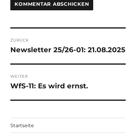
A
L
T
Beitragsnavigation
E
R
ZURÜCK
N
Newsletter 25/26-01: 21.08.2025
Vorheriger
A
Beitrag:
T
I
V
WEITER
E
:
WfS-11: Es wird ernst.
Nächster
Beitrag:
Startseite