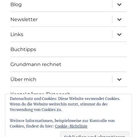
Unterme
Blog
öffnen
Unterme
Newsletter
öffnen
Unterme
Links
öffnen
Buchtipps
Grundmann rechnet
Unterme
Über mich
öffnen
Kontakt/Impr./Datensch.
Datenschutz und Cookies: Diese Website verwendet Cookies.
Wenn du die Website weiterhin nutzt, stimmst du der
Verwendung von Cookies zu.
BlueSky
Instagram
Threads
Facebook
LinkedIn
Twitter
E-
Weitere Informationen, beispielsweise zur Kontrolle von
Mail
Cookies, findest du hier:
Cookie-Richtlinie
SchulMUN
Kontakt/Impr./Datensch.
Stolz präsentiert