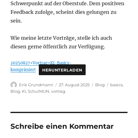
Schwerpunkt auf der Oberstufe. Dem positiven
Feedback zufolge, scheint dies gelungen zu
sein.
Wie meine letzte Vorträge, stelle ich auch
diesen gerne öffentlich zur Verfügung.
20250827+Vortrag+KI-Basics-
komprimiert
HERUNTERLADEN
Autor
Veröffentlicht
Kategorien
Schlagwörter
Erik Grundmann
27. August 2025
Blog
basics
,
am
Blog
,
KI
,
SchulMUN
,
vortrag
Schreibe einen Kommentar