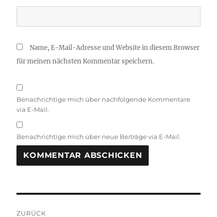
Name, E-Mail-Adresse und Website in diesem Browser
für meinen nächsten Kommentar speichern.
Benachrichtige mich über nachfolgende Kommentare
via E-Mail.
Benachrichtige mich über neue Beiträge via E-Mail.
A
L
T
Beitragsnavigation
E
R
ZURÜCK