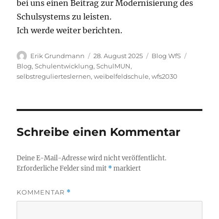
bei uns einen Beitrag zur Modernisierung des
Schulsystems zu leisten.
Ich werde weiter berichten.
Autor
Veröffentlicht
Kategorien
Schlagwö
Erik Grundmann
28. August 2025
Blog WfS
am
Blog
,
Schulentwicklung
,
SchulMUN
,
selbstregulierteslernen
,
weibelfeldschule
,
wfs2030
Schreibe einen Kommentar
Deine E-Mail-Adresse wird nicht veröffentlicht.
Erforderliche Felder sind mit
*
markiert
KOMMENTAR
*