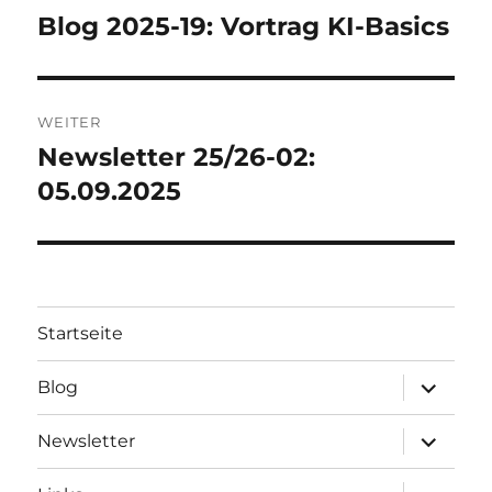
N
Blog 2025-19: Vortrag KI-Basics
Vorheriger
A
Beitrag:
T
I
V
WEITER
E
:
Newsletter 25/26-02:
Nächster
Beitrag:
05.09.2025
Startseite
Unterme
Blog
öffnen
Unterme
Newsletter
öffnen
Unterme