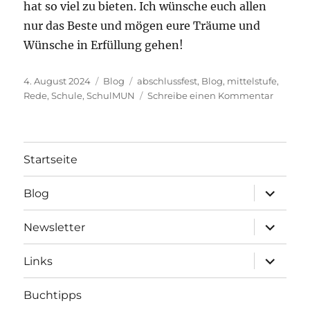
hat so viel zu bieten. Ich wünsche euch allen
nur das Beste und mögen eure Träume und
Wünsche in Erfüllung gehen!
Veröffentlicht
Kategorien
Schlagwörter
4. August 2024
Blog
abschlussfest
,
Blog
,
mittelstufe
,
am
zu
Rede
,
Schule
,
SchulMUN
Schreibe einen Kommentar
2024-
22:
Rede
zum
Startseite
Abschlu
Mittelst
Unterme
Blog
öffnen
Unterme
Newsletter
öffnen
Unterme
Links
öffnen
Buchtipps