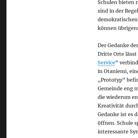
Schulen bieten r
sind in der Rege
demokratischen 
können übrigens 
Der Gedanke der 
Dritte Orte läs
Service
“ verbind
in Otaniemi, ein
„Prototyp“ befin
Gemeinde eng mi
die wiederum en
Kreativität dur
Gedanke ist es 
öffnen. Schule s
interessante Syn