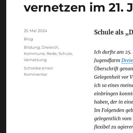
vernetzen im 21.
Veröffentlicht
25. Mai 2024
Schule als „D
am
Kategorien
Blog
Schlagwörter
Bildung
,
Dreieich
,
Ich durfte am 25.
Kommune
,
Rede
,
Schule
,
Vernetzung
Jugendfarm
Drei
Schreibe einen
Überschrift genan
zu
Kommentar
Gelegenheit vor V
2024-
ich so eines mei
18:
Schule
einbringen konnte
und
haben, der in ei
Kommune
I
m Folgenden gebe
vernetzen
im
gelegentlich vom
21.
flexibel zu agiere
Jahrhundert