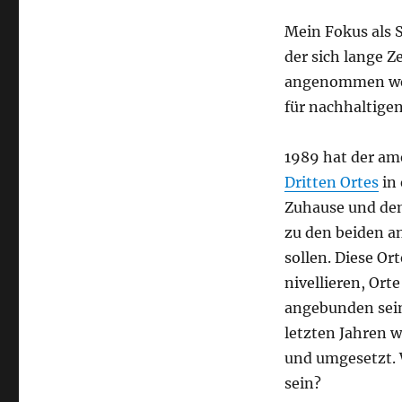
Mein Fokus als 
der sich lange Z
angenommen wer
für nachhaltige
1989 hat der am
Dritten Ortes
in 
Zuhause und dem 
zu den beiden a
sollen. Diese Ort
nivellieren, Ort
angebunden sein
letzten Jahren 
und umgesetzt. 
sein?