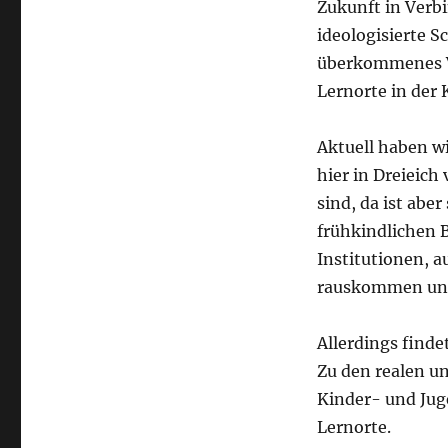
Zukunft in Verb
ideologisierte 
überkommenes Ve
Lernorte in de
Aktuell haben wi
hier in Dreieich
sind, da ist abe
frühkindlichen 
Institutionen, a
rauskommen und 
Allerdings finde
Zu den realen u
Kinder- und Ju
Lernorte.