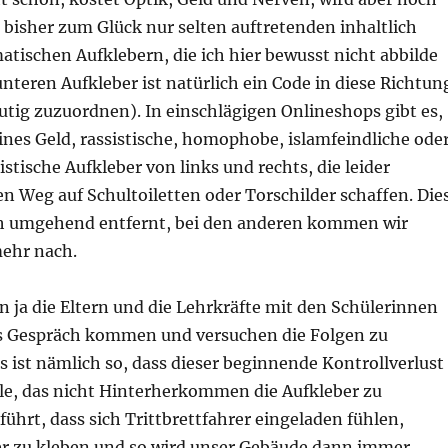
bisher zum Glück nur selten auftretenden inhaltlich
atischen Aufklebern, die ich hier bewusst nicht abbilde
nteren Aufkleber ist natürlich ein Code in diese Richtun
utig zuzuordnen). In einschlägigen Onlineshops gibt es,
eines Geld, rassistische, homophobe, islamfeindliche ode
istische Aufkleber von links und rechts, die leider
en Weg auf Schultoiletten oder Torschilder schaffen. Die
h umgehend entfernt, bei den anderen kommen wir
ehr nach.
n ja die Eltern und die Lehrkräfte mit den Schülerinnen
s Gespräch kommen und versuchen die Folgen zu
s ist nämlich so, dass dieser beginnende Kontrollverlust
ule, das nicht Hinterherkommen die Aufkleber zu
führt, dass sich Trittbrettfahrer eingeladen fühlen,
er zu kleben und so wird unser Gebäude dann immer