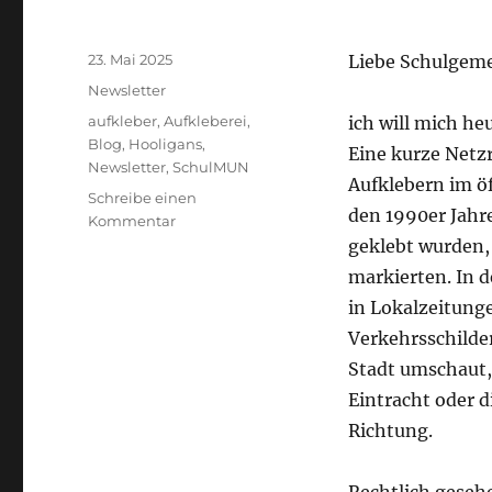
Veröffentlicht
23. Mai 2025
Liebe Schulgeme
am
Kategorien
Newsletter
Schlagwörter
aufkleber
,
Aufkleberei
,
ich will mich he
Blog
,
Hooligans
,
Eine kurze Netz
Newsletter
,
SchulMUN
Aufklebern im ö
Schreibe einen
den 1990er Jahre
zu
Kommentar
Newsletter
geklebt wurden, 
24/25-
markierten. In d
17:
in Lokalzeitunge
23.05.2025
Verkehrsschilder
Stadt umschaut, 
Eintracht oder d
Richtung.