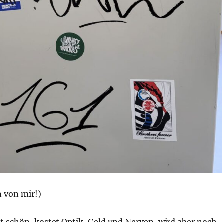
 von mir!)
cht schön, kostet Optik, Geld und Nerven, wird aber noch