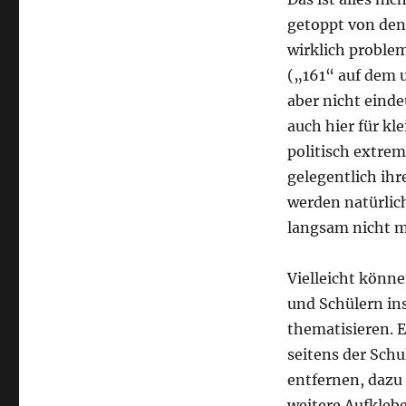
getoppt von den 
wirklich problem
(„161“ auf dem u
aber nicht einde
auch hier für kl
politisch extrem
gelegentlich ihr
werden natürlic
langsam nicht m
Vielleicht könne
und Schülern in
thematisieren. E
seitens der Sch
entfernen, dazu 
weitere Aufkleb