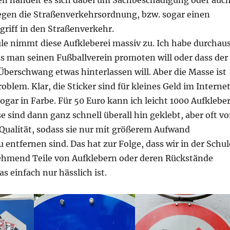
en handelt es sich dabei um Sachbeschädigung oder auc
egen die Straßenverkehrsordnung, bzw. sogar einen
griff in den Straßenverkehr.
le nimmt diese Aufkleberei massiv zu. Ich habe durchau
ss man seinen Fußballverein promoten will oder dass der
berschwang etwas hinterlassen will. Aber die Masse ist
oblem. Klar, die Sticker sind für kleines Geld im Interne
ar in Farbe. Für 50 Euro kann ich leicht 1000 Aufklebe
sind dann ganz schnell überall hin geklebt, aber oft v
Qualität, sodass sie nur mit größerem Aufwand
u entfernen sind. Das hat zur Folge, dass wir in der Schul
ehmend Teile von Aufklebern oder deren Rückstände
s einfach nur hässlich ist.