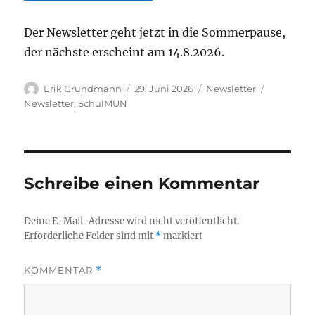
Der Newsletter geht jetzt in die Sommerpause,
der nächste erscheint am 14.8.2026.
Autor
Veröffentlicht
Kategorien
Schlagwör
Erik Grundmann
29. Juni 2026
Newsletter
am
Newsletter
,
SchulMUN
Schreibe einen Kommentar
Deine E-Mail-Adresse wird nicht veröffentlicht.
Erforderliche Felder sind mit
*
markiert
KOMMENTAR
*