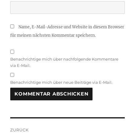
Name, E-Mail-Adresse und Website in diesem Browser
für meinen nächsten Kommentar speichern.
Benachrichtige mich über nachfolgende Kommentare
via E-Mail.
Benachrichtige mich über neue Beiträge via E-Mail.
A
L
T
Beitragsnavigation
E
R
ZURÜCK
N