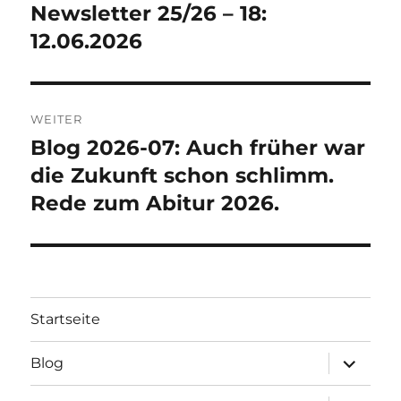
Newsletter 25/26 – 18:
Vorheriger
A
Beitrag:
12.06.2026
T
I
V
E
:
WEITER
Blog 2026-07: Auch früher war
Nächster
Beitrag:
die Zukunft schon schlimm.
Rede zum Abitur 2026.
Startseite
Unterme
Blog
öffnen