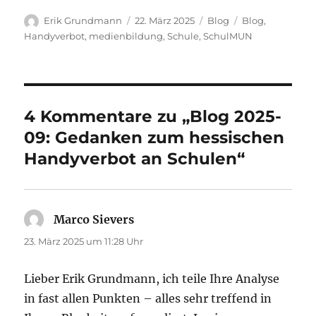
Autor
Veröffentlicht
Kategorien
Schlagwörter
Erik Grundmann
22. März 2025
Blog
Blog
,
am
Handyverbot
,
medienbildung
,
Schule
,
SchulMUN
4 Kommentare zu „Blog 2025-
09: Gedanken zum hessischen
Handyverbot an Schulen“
Marco Sievers
sagt:
23. März 2025 um 11:28 Uhr
Lieber Erik Grundmann, ich teile Ihre Analyse
in fast allen Punkten – alles sehr treffend in