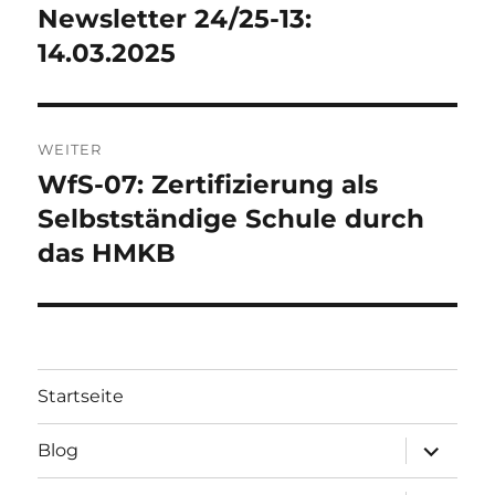
N
Newsletter 24/25-13:
Vorheriger
A
Beitrag:
14.03.2025
T
I
V
E
:
WEITER
WfS-07: Zertifizierung als
Nächster
Beitrag:
Selbstständige Schule durch
das HMKB
Startseite
Unterme
Blog
öffnen