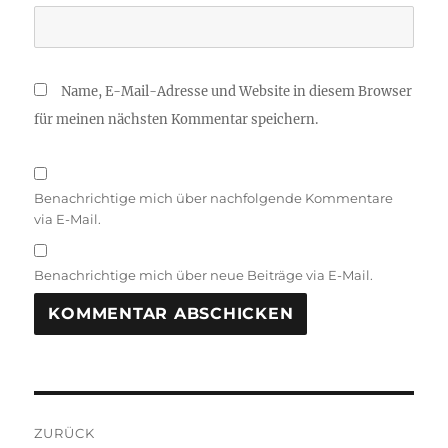
Name, E-Mail-Adresse und Website in diesem Browser
für meinen nächsten Kommentar speichern.
Benachrichtige mich über nachfolgende Kommentare
via E-Mail.
Benachrichtige mich über neue Beiträge via E-Mail.
A
L
T
Beitragsnavigation
E
R
ZURÜCK