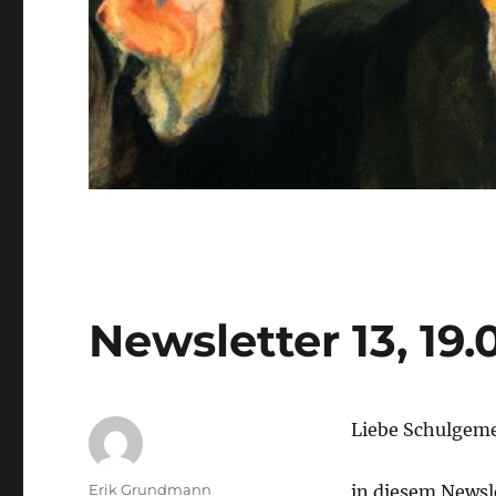
Newsletter 13, 19
Liebe Schulgeme
Autor
Erik Grundmann
in diesem Newsle