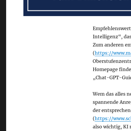
Empfehlenswert 
Intelligenz“, da
Zum anderen emp
(
https://www.ma
Oberstufenzentru
Homepage findet
„Chat-GPT-Gui
Wem das alles no
spannende Anreg
der entspreche
(
https://www.sc
also wichtig, KI