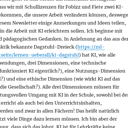
dass wir mit Schullizenzen für Fobizz und Fiete zwei KI-
bekommen, die unsere Arbeit verändern können, desweg
iesem Newsletter einige Anmerkungen und Ideen teilen,
in die Arbeit mit KI erleichtern sollen. Ich beginne mit
d pädagogischen Gedanken. In Anlehnung an das aus de
ktik bekannte Dagstuhl-Dreieck (
https://zsl-
tseite/lernen-ueberall/ki-dagstuhl
) hat KI, wie alle
endungen, drei Dimensionen, eine technische
funktioniert KI eigentlich?), eine Nutzungs-Dimension
I?) und eine ethische Dimension (wie wirkt KI auf das
ie Gesellschaft?). Alle drei Dimensionen müssen für
tungsvollen Umgang mit KI in der Schule, sowohl bei de
rricht als auch bei den Unterrichtsinhalten,
erden und zwar in allen Fächern! Das heißt natürlich
etzt viele Dinge dazu lernen müssen. Ich bin aber der
ng, dass sich das lohnt. KI ist für Lehrkräfte keine