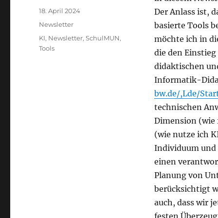
Veröffentlicht
18. April 2024
Der Anlass ist, 
am
Kategorien
Newsletter
basierte Tools 
Schlagwörter
KI
,
Newsletter
,
SchulMUN
,
möchte ich in d
Tools
die den Einstieg 
didaktischen un
Informatik-Dida
bw.de/,Lde/Star
technischen Anw
Dimension (wie 
(wie nutze ich K
Individuum und d
einen verantwor
Planung von Unte
berücksichtigt w
auch, dass wir j
festen Überzeugu