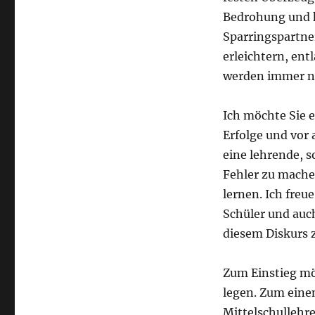
Bedrohung und ka
Sparringspartner
erleichtern, ent
werden immer nö
Ich möchte Sie e
Erfolge und vor 
eine lehrende, 
Fehler zu mache
lernen. Ich freu
Schüler und auch
diesem Diskurs z
Zum Einstieg mö
legen. Zum einen
Mittelschullehre