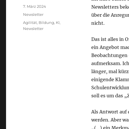
Veröffentlicht
7. März 2024
Newsletters bek
am
Kategorien
Newsletter
über die Anregu
Schlagwörter
Agilität
,
Bildung
,
KI
,
nicht.
Newsletter
Das ist alles in
ein Angebot mach
Beobachtungen o
aufmerksam. Ich
länger, mal kürz
einigende Klamm
Schulentwicklun
soll es um das „
Als Antwort auf
werden. Aber was
„(…) ein Merkma