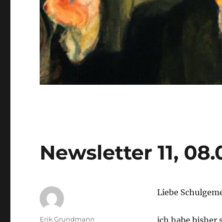
Newsletter 11, 08
Liebe Schulgeme
Autor
Erik Grundmann
ich habe bisher