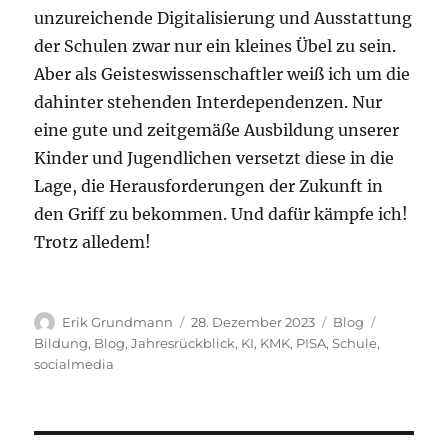
unzureichende Digitalisierung und Ausstattung
der Schulen zwar nur ein kleines Übel zu sein.
Aber als Geisteswissenschaftler weiß ich um die
dahinter stehenden Interdependenzen. Nur
eine gute und zeitgemäße Ausbildung unserer
Kinder und Jugendlichen versetzt diese in die
Lage, die Herausforderungen der Zukunft in
den Griff zu bekommen. Und dafür kämpfe ich!
Trotz alledem!
Autor
Veröffentlicht
Kategorien
Schlagwör
Erik Grundmann
28. Dezember 2023
Blog
am
Bildung
,
Blog
,
Jahresrückblick
,
KI
,
KMK
,
PISA
,
Schule
,
socialmedia