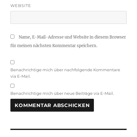
WEBSITE
Name, E-Mail-Adresse und Website in diesem Browser
für meinen nächsten Kommentar speichern.
Benachrichtige mich über nachfolgende Kommentare
via E-Mail.
Benachrichtige mich über neue Beiträge via E-Mail.
A
L
T
Beitragsnavigation
E