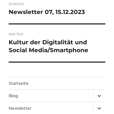
R
ZURÜCK
N
Newsletter 07, 15.12.2023
Vorheriger
A
Beitrag:
T
I
V
WEITER
E
:
Kultur der Digitalität und
Nächster
Beitrag:
Social Media/Smartphone
Startseite
Unterme
Blog
öffnen
Unterme
Newsletter
öffnen