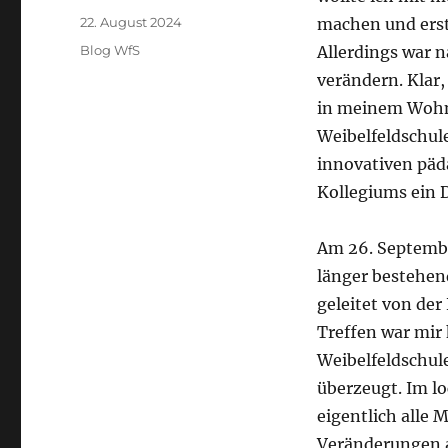
Veröffentlicht
22. August 2024
machen und erst 
am
Kategorien
Blog WfS
Allerdings war n
verändern. Klar,
in meinem Wohn-
Weibelfeldschul
innovativen päda
Kollegiums ein 
Am 26. Septembe
länger bestehen
geleitet von der
Treffen war mir
Weibelfeldschul
überzeugt. Im lo
eigentlich alle M
Veränderungen a