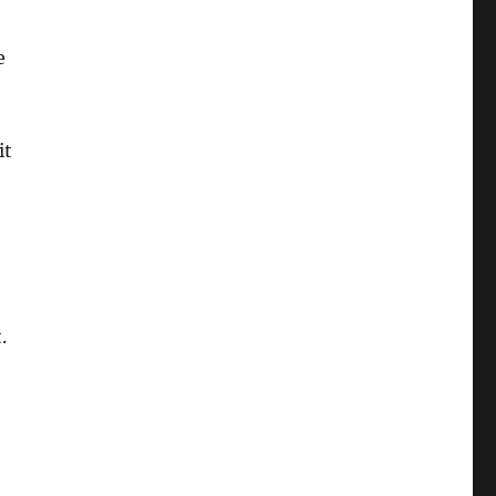
e
it
.