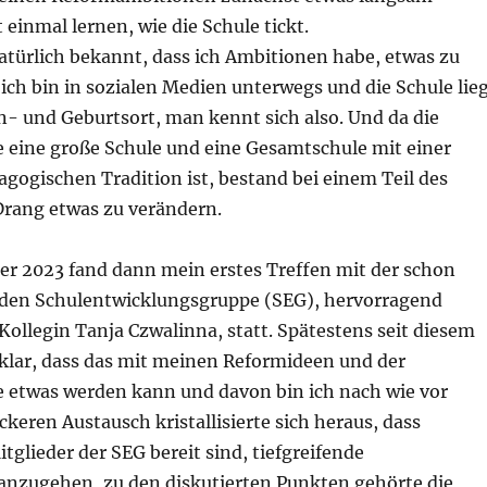
einmal lernen, wie die Schule tickt.
atürlich bekannt, dass ich Ambitionen habe, etwas zu
 ich bin in sozialen Medien unterwegs und die Schule lie
 und Geburtsort, man kennt sich also. Und da die
e eine große Schule und eine Gesamtschule mit einer
gogischen Tradition ist, bestand bei einem Teil des
Drang etwas zu verändern.
r 2023 fand dann mein erstes Treffen mit der schon
den Schulentwicklungsgruppe (SEG), hervorragend
 Kollegin Tanja Czwalinna, statt. Spätestens seit diesem
 klar, dass das mit meinen Reformideen und der
e etwas werden kann und davon bin ich nach wie vor
ckeren Austausch kristallisierte sich heraus, dass
itglieder der SEG bereit sind, tiefgreifende
nzugehen, zu den diskutierten Punkten gehörte die