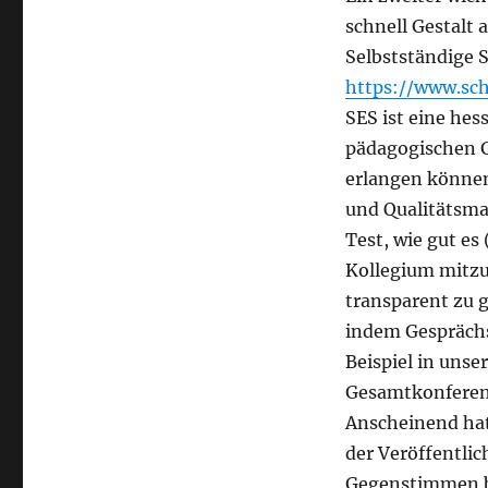
schnell Gestalt
Selbstständige 
https://www.sc
SES ist eine hes
pädagogischen G
erlangen können
und Qualitätsma
Test, wie gut es
Kollegium mitzu
transparent zu 
indem Gesprächs
Beispiel in uns
Gesamtkonferen
Anscheinend hat
der Veröffentlic
Gegenstimmen be