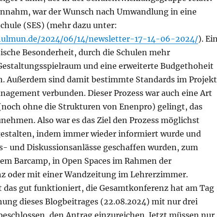
 annahm, war der Wunsch nach Umwandlung in eine
Schule (SES) (mehr dazu unter:
hulmun.de/2024/06/14/newsletter-17-14-06-2024/
). Ei
sische Besonderheit, durch die Schulen mehr
estaltungsspielraum und eine erweiterte Budgethoheit
. Außerdem sind damit bestimmte Standards im Projek
nagement verbunden. Dieser Prozess war auch eine Art
 (noch ohne die Strukturen von Enenpro) gelingt, das
nehmen. Also war es das Ziel den Prozess möglichst
gestalten, indem immer wieder informiert wurde und
- und Diskussionsanlässe geschaffen wurden, zum
erem Barcamp, in Open Spaces im Rahmen der
z oder mit einer Wandzeitung im Lehrerzimmer.
 das gut funktioniert, die Gesamtkonferenz hat am Tag
hung dieses Blogbeitrages (22.08.2024) mit nur drei
schlossen, den Antrag einzureichen. Jetzt müssen nur