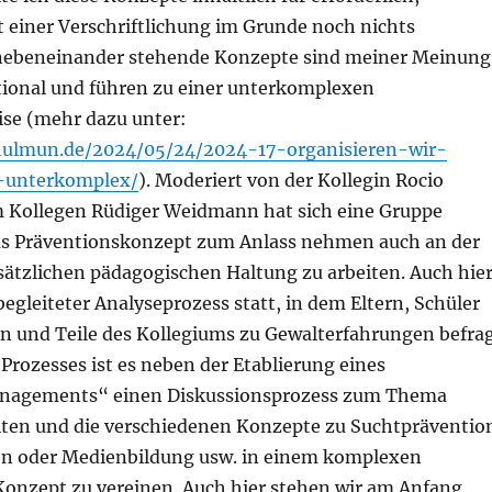
it einer Verschriftlichung im Grunde noch nichts
ebeneinander stehende Konzepte sind meiner Meinung
tional und führen zu einer unterkomplexen
se (mehr dazu unter:
hulmun.de/2024/05/24/2024-17-organisieren-wir-
-unterkomplex/
). Moderiert von der Kollegin Rocio
 Kollegen Rüdiger Weidmann hat sich eine Gruppe
as Präventionskonzept zum Anlass nehmen auch an der
sätzlichen pädagogischen Haltung zu arbeiten. Auch hie
begleiteter Analyseprozess statt, in dem Eltern, Schüler
n und Teile des Kollegiums zu Gewalterfahrungen befra
 Prozesses ist es neben der Etablierung eines
agements“ einen Diskussionsprozess zum Thema
iten und die verschiedenen Konzepte zu Suchtpräventio
n oder Medienbildung usw. in einem komplexen
onzept zu vereinen. Auch hier stehen wir am Anfang