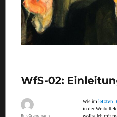
WfS-02: Einleitun
Wie im
letzten B
in der Weibelfel
Autor
Erik Grundmann
wollte ich mit 