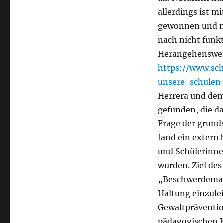
allerdings ist m
gewonnen und n
nach nicht funk
Herangehenswei
https://www.sc
unsere-schulen
Herrera und dem
gefunden, die d
Frage der grund
fand ein extern 
und Schülerinne
wurden. Ziel des
„Beschwerdeman
Haltung einzule
Gewaltpräventio
pädagogischen K