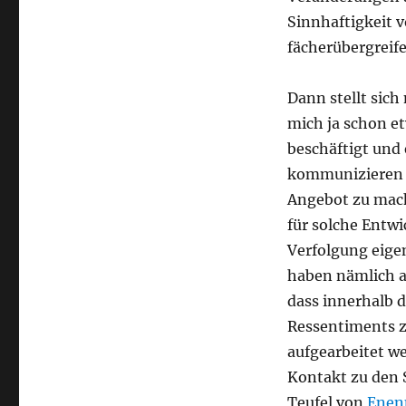
Sinnhaftigkeit 
fächerübergreif
Dann stellt sich
mich ja schon 
beschäftigt und 
kommunizieren 
Angebot zu mach
für solche Entwi
Verfolgung eige
haben nämlich a
dass innerhalb 
Ressentiments z
aufgearbeitet w
Kontakt zu den 
Teufel von
Enen