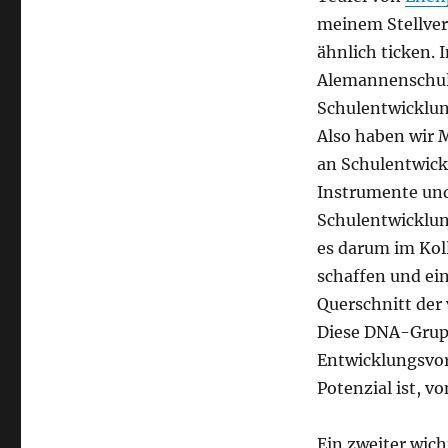
meinem Stellvert
ähnlich ticken. 
Alemannenschul
Schulentwicklun
Also haben wir M
an Schulentwick
Instrumente und
Schulentwicklu
es darum im Kol
schaffen und ei
Querschnitt der
Diese DNA-Grupp
Entwicklungsvor
Potenzial ist, 
Ein zweiter wich