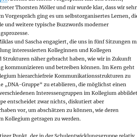
reter Thorsten Möller und mir wurde klar, dass wir sehr
Im Vorgespräch ging es um selbstorganisertes Lernen, di
e und weitere typische Buzzwords moderner
gsprozesse.
iklas und Sascha engagiert, die uns in fünf Sitzungen m
lung interessierten Kolleginnen und Kollegen
 Strukturen näher gebracht haben, wie wir in Zukunft
ng kommunizieren und betreiben können. Im Kern geht
legium hierarchiefreie Kommunikationsstrukturen zu
ne „DNA-Gruppe“ zu etablieren, die möglichst einen
 verschiedenen Interessengruppen im Kollegium abbildet
e entscheidet zwar nichts, diskutiert aber
haben vor, um abschätzen zu können, wie deren
vom Kollegium getragen zu werden.
tiger Punkt, der in der Schulentwicklungsgruppe relativ