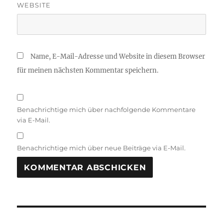
WEBSITE
Name, E-Mail-Adresse und Website in diesem Browser
für meinen nächsten Kommentar speichern.
Benachrichtige mich über nachfolgende Kommentare
via E-Mail.
Benachrichtige mich über neue Beiträge via E-Mail.
A
L
T
Beitragsnavigation
E