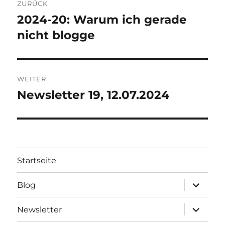
R
ZURÜCK
N
2024-20: Warum ich gerade
Vorheriger
A
Beitrag:
nicht blogge
T
I
V
E
:
WEITER
Newsletter 19, 12.07.2024
Nächster
Beitrag:
Startseite
Unterme
Blog
öffnen
Unterme
Newsletter
öffnen