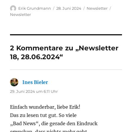
Autor
Veröffentlicht
Kategorien
Schlagwör
Erik Grundmann
28. Juni 2024
Newsletter
am
Newsletter
2 Kommentare zu „Newsletter
18, 28.06.2024“
Ines Bieler
sagt:
29. Juni 2024 um 6:11 Uhr
Einfach wunderbar, liebe Erik!
Das zu lesen tut gut. So viele
„Bad News“, die gerade den Eindruck
erwecken, dass nichts mehr geht.