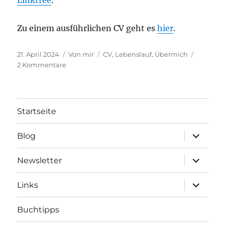
Linktree
.
Zu einem ausführlichen CV geht es
hier
.
Veröffentlicht
Kategorien
Schlagwörter
21. April 2024
Von mir
CV
,
Lebenslauf
,
Übermich
am
zu
2 Kommentare
Über
mich
Startseite
Unterme
Blog
öffnen
Unterme
Newsletter
öffnen
Unterme
Links
öffnen
Buchtipps